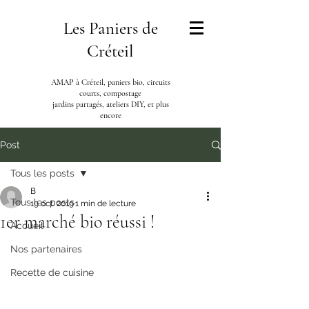
Les Paniers de
Créteil
AMAP à Créteil, paniers bio, circuits
courts, compostage
jardins partagés, ateliers DIY, et plus
encore
Post
Tous les posts
B
Tous les posts
19 oct. 2019
1 min de lecture
1er marché bio réussi !
Accueil
Nos partenaires
Recette de cuisine