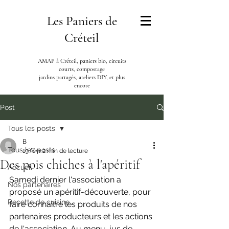
Les Paniers de
Créteil
AMAP à Créteil, paniers bio, circuits
courts, compostage
jardins partagés, ateliers DIY, et plus
encore
Post
Tous les posts
B
Tous les posts
19 févr.
2 min de lecture
Des pois chiches à l'apéritif
Accueil
Samedi dernier l'association a 
Nos partenaires
proposé un apéritif-découverte, pour 
Recette de cuisine
faire connaître les produits de nos 
partenaires producteurs et les actions 
de l'association. Au menu, jus de 