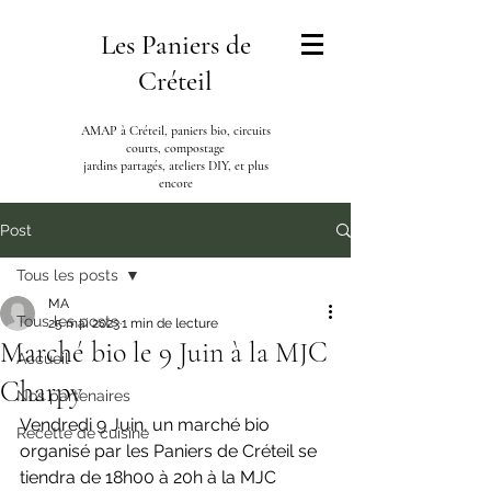
Les Paniers de
Créteil
AMAP à Créteil, paniers bio, circuits
courts, compostage
jardins partagés, ateliers DIY, et plus
encore
Post
Tous les posts
MA
Tous les posts
25 mai 2023
1 min de lecture
Marché bio le 9 Juin à la MJC
Accueil
Charpy
Nos partenaires
Vendredi 9 Juin, un marché bio 
Recette de cuisine
organisé par les Paniers de Créteil se 
tiendra de 18h00 à 20h à la MJC 