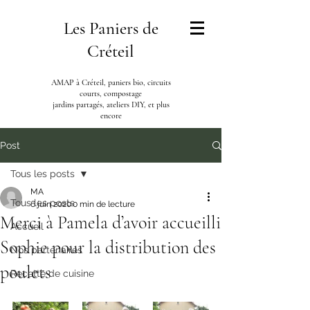
Les Paniers de
Créteil
AMAP à Créteil, paniers bio, circuits
courts, compostage
jardins partagés, ateliers DIY, et plus
encore
Post
Tous les posts
MA
Tous les posts
6 juin 2020
0 min de lecture
Merci à Pamela d’avoir accueilli
Accueil
Sophie pour la distribution des
Nos partenaires
poulets
Recette de cuisine