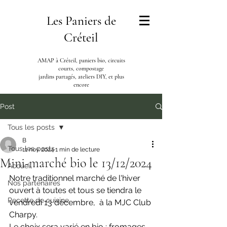
Les Paniers de
Créteil
AMAP à Créteil, paniers bio, circuits
courts, compostage
jardins partagés, ateliers DIY, et plus
encore
Post
Tous les posts
B
Tous les posts
11 nov. 2024
1 min de lecture
Mini-marché bio le 13/12/2024
Accueil
Notre traditionnel marché de l'hiver 
Nos partenaires
ouvert à toutes et tous se tiendra le 
Recette de cuisine
vendredi 13 décembre,  à la MJC Club 
Charpy.  
Le choix sera varié en bio : fromages, 