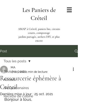
Les Paniers de
Créteil
AMAP à Créteil, paniers bio, circuits
courts, compostage
jardins partagés, ateliers DIY, et plus
encore
Post
Tous les posts
MA
Tous les posts
17 oct. 2021
1 min de lecture
Ressourcerie éphémère à
Accueil
Créteil
Nos partenaires
Dernière mise à jour :
25 oct. 2021
Recette de cuisine
Bonjour à tous,