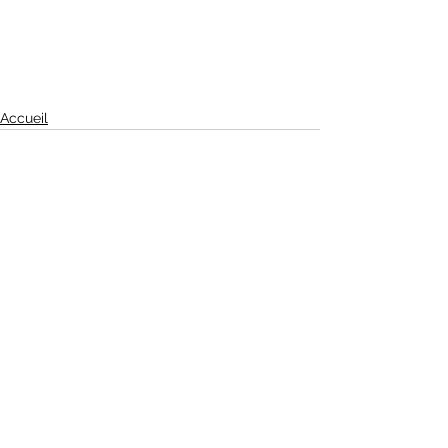
Accueil
Voir tout
Posts récents