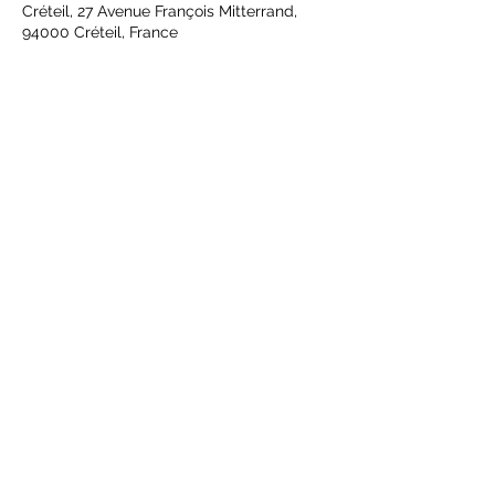
Créteil, 27 Avenue François Mitterrand,
94000 Créteil, France
Partager cet événement
S'abonner
OK