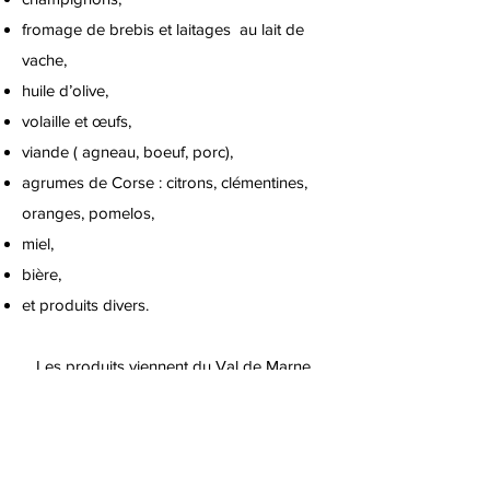
fromage de brebis et laitages au lait de
vache,
huile d’olive,
volaille et œufs,
viande ( agneau, boeuf, porc),
agrumes de Corse : citrons, clémentines,
oranges, pomelos,
miel,
bière,
et produits divers.
Les produits viennent du Val de Marne
pour les légumes et d’Ile de France pour la
plupart.
La MJC Club Charpy, le Centre socio
culturel Madeleine Rebérioux, et d'autres